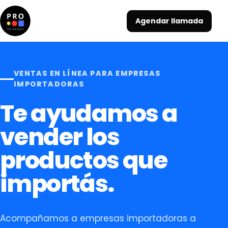
Agendar llamada
VENTAS EN LÍNEA PARA EMPRESAS
IMPORTADORAS
Te ayudamos a
vender los
productos que
importás.
Acompañamos a empresas importadoras a