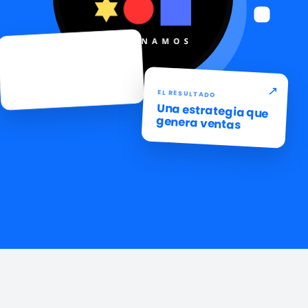
EL PUNTO DE PARTIDA
Un producto con
potencial
↗
EL RESULTADO
Una estrategia que
genera ventas