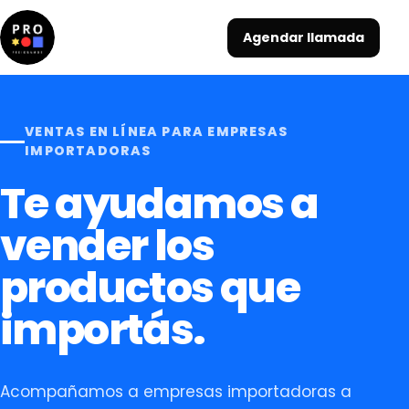
Agendar llamada
VENTAS EN LÍNEA PARA EMPRESAS
IMPORTADORAS
Te ayudamos a
vender los
productos que
importás.
Acompañamos a empresas importadoras a