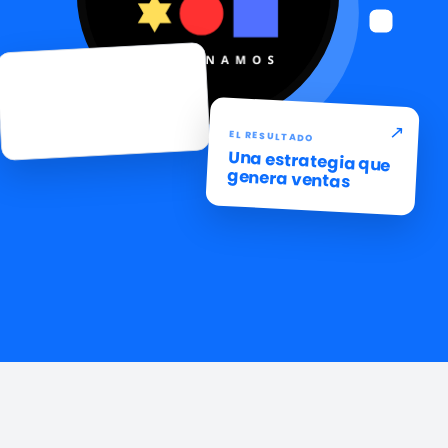
EL PUNTO DE PARTIDA
Un producto con
potencial
↗
EL RESULTADO
Una estrategia que
genera ventas