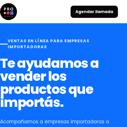
Agendar llamada
VENTAS EN LÍNEA PARA EMPRESAS
IMPORTADORAS
Te ayudamos a
vender los
productos que
importás.
Acompañamos a empresas importadoras a