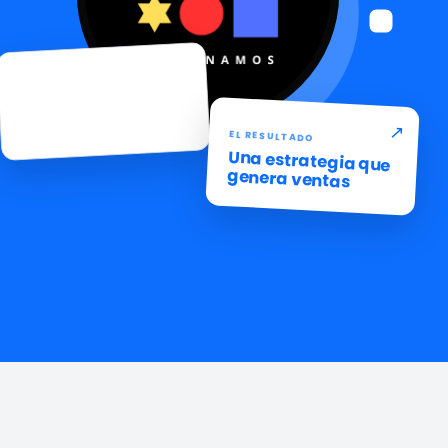
EL PUNTO DE PARTIDA
Un producto con
potencial
↗
EL RESULTADO
Una estrategia que
genera ventas